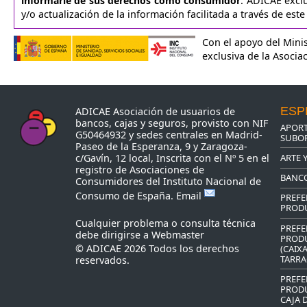
informarle de sus derechos como consumidor
. ADICAE exclu
y/o actualización de la información facilitada a través de est
Con el apoyo del Minis
exclusiva de la Asocia
ESP
ADICAE Asociación de usuarios de
bancos, cajas y seguros, provisto con NIF
APORT
G50464932 y sedes centrales en Madrid-
SUBOR
Paseo de la Esperanza, 9 y Zaragoza-
ARTE 
c/Gavín, 12 local, Inscrita con el Nº 5 en el
registro de Asociaciones de
BANC
Consumidores del Instituto Nacional de
Consumo de España.
Email
PREFE
PROD
Cualquier problema o consulta técnica
PREFE
debe dirigirse a
Webmaster
PROD
© ADICAE 2026 Todos los derechos
(CAIX
TARRA
reservados.
PREFE
PRODU
CAJA 