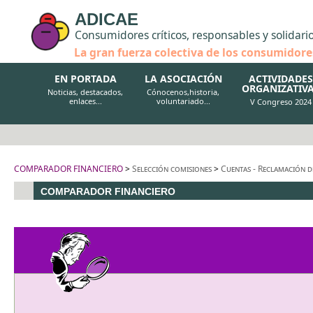
ADICAE
Consumidores críticos, responsables y solidari
La gran fuerza colectiva de los consumidore
EN PORTADA
LA ASOCIACIÓN
ACTIVIDADES
ORGANIZATIV
Noticias, destacados,
Cónocenos,historia,
enlaces...
voluntariado...
V Congreso 2024
COMPARADOR FINANCIERO
>
Selección comisiones
>
Cuentas - Reclamación d
COMPARADOR FINANCIERO