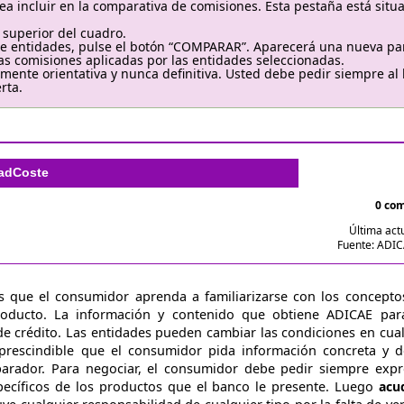
ea incluir en la comparativa de comisiones. Esta pestaña está situ
 superior del cuadro.
 entidades, pulse el botón “COMPARAR”. Aparecerá una nueva pa
 las comisiones aplicadas por las entidades seleccionadas.
ente orientativa y nunca definitiva. Usted debe pedir siempre al
rta.
ad
Coste
0 co
Última act
Fuente: ADIC
s que el consumidor aprenda a familiarizarse con los concepto
roducto. La información y contenido que obtiene ADICAE par
de crédito. Las entidades pueden cambiar las condiciones en cu
imprescindible que el consumidor pida información concreta y d
parador. Para negociar, el consumidor debe pedir siempre exp
pecíficos de los productos que el banco le presente. Luego
acu