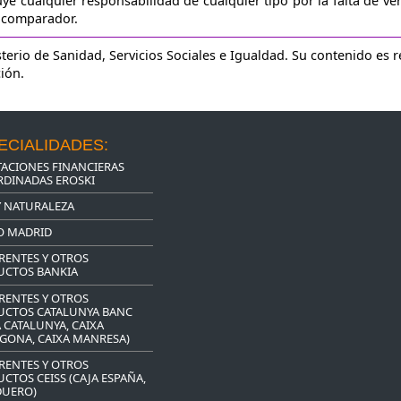
ye cualquier responsabilidad de cualquier tipo por la falta de ver
e comparador.
terio de Sanidad, Servicios Sociales e Igualdad. Su contenido es 
ción.
ECIALIDADES:
ACIONES FINANCIERAS
DINADAS EROSKI
Y NATURALEZA
O MADRID
RENTES Y OTROS
UCTOS BANKIA
RENTES Y OTROS
UCTOS CATALUNYA BANC
A CATALUNYA, CAIXA
GONA, CAIXA MANRESA)
RENTES Y OTROS
CTOS CEISS (CAJA ESPAÑA,
DUERO)