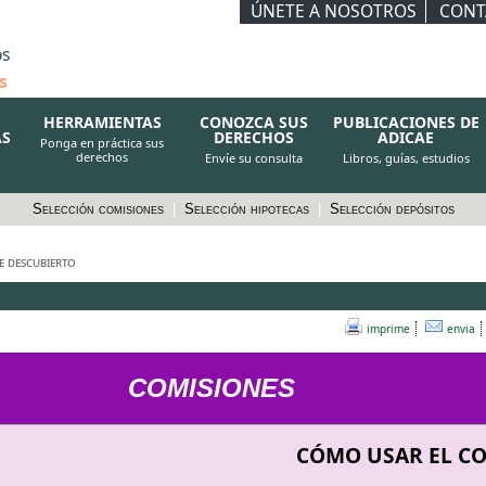
ÚNETE A NOSOTROS
CONT
os
s
HERRAMIENTAS
CONOZCA SUS
PUBLICACIONES DE
AS
DERECHOS
ADICAE
Ponga en práctica sus
derechos
Envíe su consulta
Libros, guías, estudios
Selección comisiones
|
Selección hipotecas
|
Selección depósitos
e descubierto
imprime
envia
COMISIONES
CÓMO USAR EL C