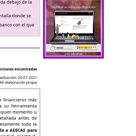
ada debajo de la
ntalla donde se
 banco con el que
misiones encontradas
ualización: 20-07-2021
AE elaboración propia
s financieros más
a su herramienta
alquier momento u
etallada antes de
resamente toda la
da a ADICAE para