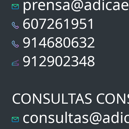
prensa@adicae
607261951
914680632
912902348
CONSULTAS CON
consultas@adic