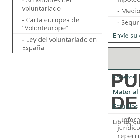
- Actividades del
voluntariado
- Medi
- Carta europea de
- Segur
"Volonteurope"
Envíe su
- Ley del voluntariado en
España
PU
Folletos
Material
DE
Estudios
- Info
Libros, gu
jurídic
repercu