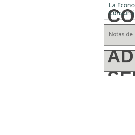
La Econo
CO
Consumi
Notas de 
AD
SE
AD
Web de AD
GL
Jurídicos
Relacione