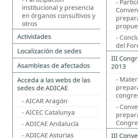
- Partic
institucional y presencia
Conven
en órganos consultivos y
prepara
otros
propue
Actividades
- Concl
del For
Localización de sedes
III Cong
Asambleas de afectados
2013
- Mater
Acceda a las webs de las
prepara
sedes de ADICAE
congre
- AICAR Aragón
- Conv
- AICEC Catalunya
prepara
Congre
- ADICAE Andalucía
- ADICAE Asturias
III Conv