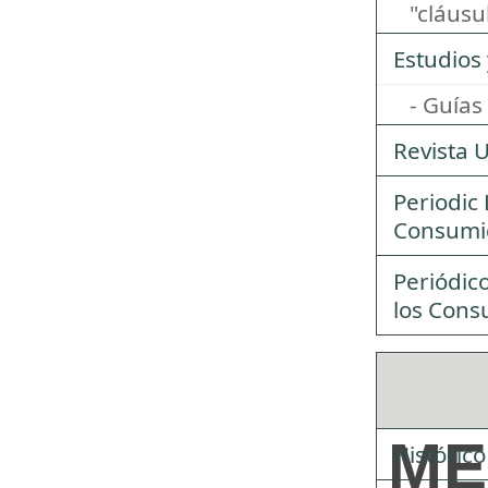
"cláusu
Estudios 
- Guías
Revista 
Periodic
Consumi
Periódic
los Cons
ME
Históric