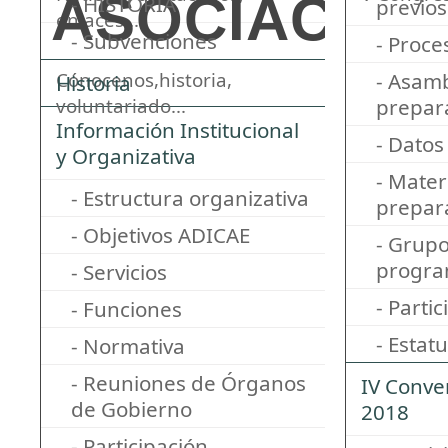
ASOCIACIÓN
- HISTORIA
previos
enlaces...
- Subvenciones
- Proce
Cónocenos,historia,
- Asam
Historia
voluntariado...
prepar
Información Institucional
- Datos
y Organizativa
- Mater
- Estructura organizativa
prepar
- Objetivos ADICAE
- Grupo
progr
- Servicios
- Parti
- Funciones
- Estat
- Normativa
- Reuniones de Órganos
IV Conve
de Gobierno
2018
- Participación