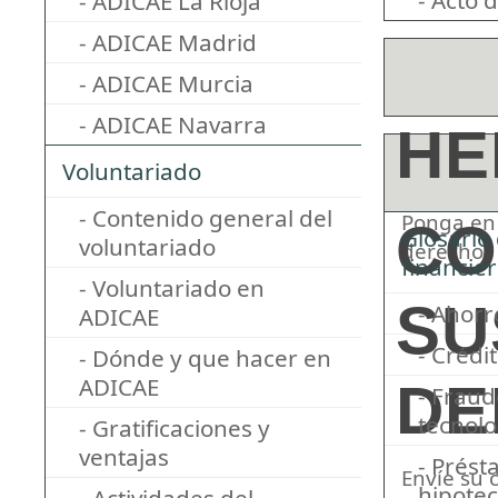
- Acto 
- ADICAE La Rioja
- ADICAE Madrid
- ADICAE Murcia
- ADICAE Navarra
HE
Voluntariado
- Contenido general del
Ponga en 
CO
Glosario
voluntariado
derechos
financie
- Voluntariado en
SU
- Ahorr
ADICAE
- Crédi
- Dónde y que hacer en
ADICAE
DE
- Fraud
tecnolo
- Gratificaciones y
ventajas
- Prést
Envíe su 
hipotec