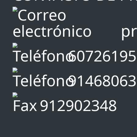
p
60726195
91468063
912902348