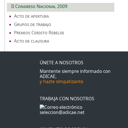
II Congreso Nacional 2009
Acto de apertura
Grupos de trabajo
Premios Cerdito Rebelde
Acto de clausura
ÚNETE A NOSOTROS
Mantente siempre informado con
ADICAE,
y hazte simpatizante
TRABAJA CON NOSOTROS
seleccion@adicae.net