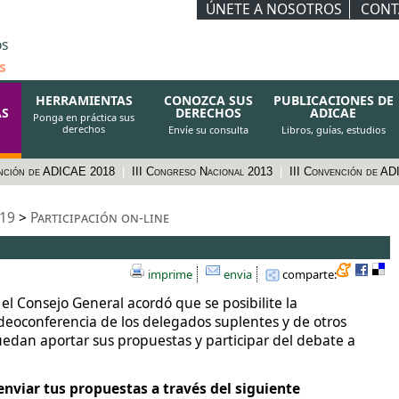
ÚNETE A NOSOTROS
CONT
os
s
HERRAMIENTAS
CONOZCA SUS
PUBLICACIONES DE
AS
DERECHOS
ADICAE
Ponga en práctica sus
derechos
Envíe su consulta
Libros, guías, estudios
nción de ADICAE 2018
|
III Congreso Nacional 2013
|
III Convención de A
019
>
Participación on-line
imprime
envia
comparte:
el Consejo General acordó que se posibilite la
deoconferencia de los delegados suplentes y de otros
uedan aportar sus propuestas y participar del debate a
enviar tus propuestas a través del siguiente