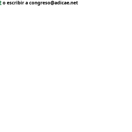
2
o escribir a congreso@adicae.net