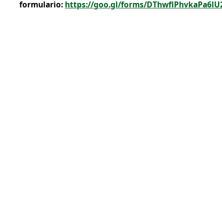
formulario:
https://goo.gl/forms/DThwflPhvkaPa6lU