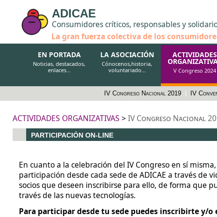
ADICAE
Consumidores críticos, responsables y solidari
La gran fuerza colectiva de los consumidore
EN PORTADA
LA ASOCIACIÓN
ACTIVIDADES
ORGANIZATIV
Noticias, destacados,
Cónocenos,historia,
enlaces...
voluntariado...
V Congreso 2024
IV Congreso Nacional 2019
|
IV Conve
ACTIVIDADES ORGANIZATIVAS
>
IV Congreso Nacional 2
PARTICIPACIÓN ON-LINE
En cuanto a la celebración del IV Congreso en sí misma, 
participación desde cada sede de ADICAE a través de vi
socios que deseen inscribirse para ello, de forma que p
través de las nuevas tecnologías.
Para participar desde tu sede puedes inscribirte y/o 