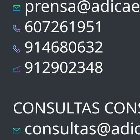
prensa@adicae
607261951
914680632
912902348
CONSULTAS CON
consultas@adic