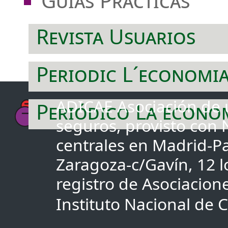
Guías Prácticas
Revista Usuarios
Periodic L´economi
ADICAE Asociación de u
Periódico La econo
seguros, provisto con
centrales en Madrid-Pa
Zaragoza-c/Gavín, 12 lo
registro de Asociacio
Instituto Nacional de