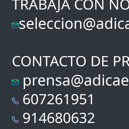
TRABAJA CON N
seleccion@adic
CONTACTO DE P
prensa@adicae
607261951
914680632