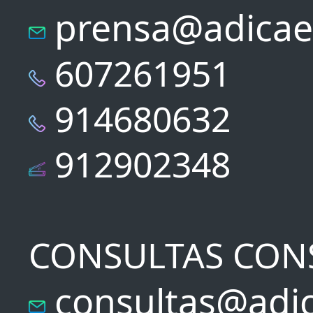
prensa@adicae
607261951
914680632
912902348
CONSULTAS CON
consultas@adic