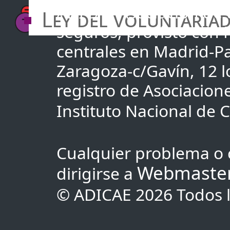
ADICAE Asociación de u
Ley del voluntaria
seguros, provisto con
centrales en Madrid-Pa
Zaragoza-c/Gavín, 12 lo
registro de Asociacio
Instituto Nacional de
Cualquier problema o 
Webmaste
dirigirse a
© ADICAE 2026 Todos l