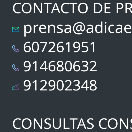
CONTACTO DE P
prensa@adicae
607261951
914680632
912902348
CONSULTAS CON