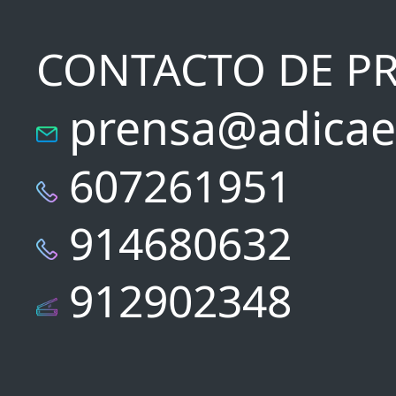
CONTACTO DE P
prensa@adicae
607261951
914680632
912902348