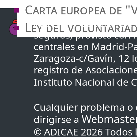
Carta europea de "
ADICAE Asociación de u
Ley del voluntaria
seguros, provisto con
centrales en Madrid-Pa
Zaragoza-c/Gavín, 12 lo
registro de Asociacio
Instituto Nacional de
Cualquier problema o 
Webmaste
dirigirse a
© ADICAE 2026 Todos l